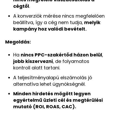
cégtől
.
A konverziók mérése nincs megfelelően
beállítva, így a cég nem tudja,
melyik
kampány hoz valódi bevételt
..
Megoldás:
Ha
nincs PPC-szakértőd házon belül
,
jobb kiszervezni
, de folyamatos
kontroll alatt tartani.
A teljesítményalapú elszámolás jó
alternatíva lehet ügynökségnél.
Minden hirdetés mögött legyen
egyértelmű üzleti cél és megtérülési
mutató (ROI, ROAS, CAC).