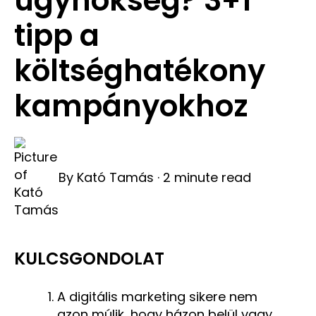
ügynökség? 3+1
tipp a
költséghatékony
kampányokhoz
By
Kató Tamás
·
2 minute read
KULCSGONDOLAT
A digitális marketing sikere nem
azon múlik, hogy házon belül vagy