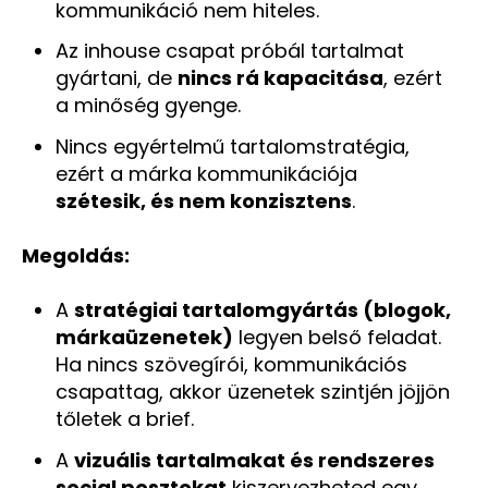
kommunikáció nem hiteles.
Az inhouse csapat próbál tartalmat
gyártani, de
nincs rá kapacitása
, ezért
a minőség gyenge.
Nincs egyértelmű tartalomstratégia,
ezért a márka kommunikációja
szétesik, és nem konzisztens
.
Megoldás:
A
stratégiai tartalomgyártás (blogok,
márkaüzenetek)
legyen belső feladat.
Ha nincs szövegírói, kommunikációs
csapattag, akkor üzenetek szintjén jöjjön
tőletek a brief.
A
vizuális tartalmakat és rendszeres
social posztokat
kiszervezheted egy