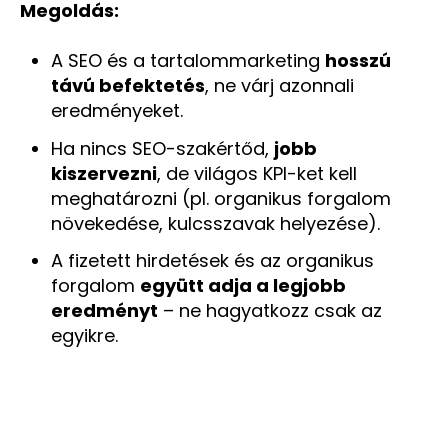
Megoldás:
A SEO és a tartalommarketing
hosszú
távú befektetés
, ne várj azonnali
eredményeket.
Ha nincs SEO-szakértőd,
jobb
kiszervezni
, de világos KPI-ket kell
meghatározni (pl. organikus forgalom
növekedése, kulcsszavak helyezése).
A fizetett hirdetések és az organikus
forgalom
együtt adja a legjobb
eredményt
– ne hagyatkozz csak az
egyikre.