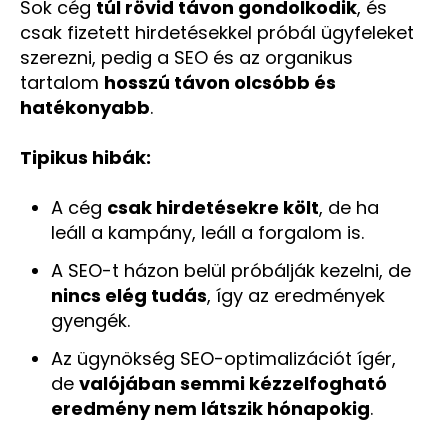
Sok cég
túl rövid távon gondolkodik
, és
csak fizetett hirdetésekkel próbál ügyfeleket
szerezni, pedig a SEO és az organikus
tartalom
hosszú távon olcsóbb és
hatékonyabb
.
Tipikus hibák:
A cég
csak hirdetésekre költ
, de ha
leáll a kampány, leáll a forgalom is.
A SEO-t házon belül próbálják kezelni, de
nincs elég tudás
, így az eredmények
gyengék.
Az ügynökség SEO-optimalizációt ígér,
de
valójában semmi kézzelfogható
eredmény nem látszik hónapokig
.