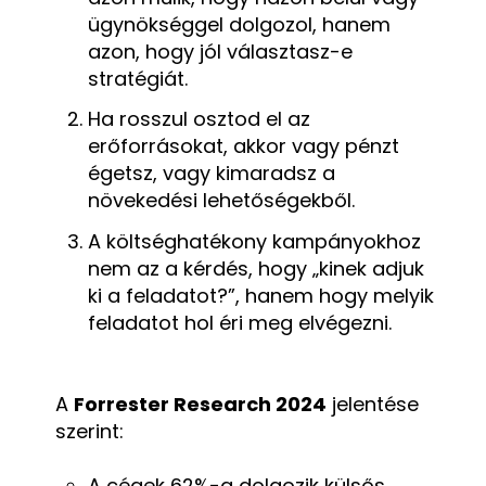
ügynökséggel dolgozol, hanem
azon, hogy jól választasz-e
stratégiát.
Ha rosszul osztod el az
erőforrásokat, akkor vagy pénzt
égetsz, vagy kimaradsz a
növekedési lehetőségekből.
A költséghatékony kampányokhoz
nem az a kérdés, hogy „kinek adjuk
ki a feladatot?”, hanem hogy melyik
feladatot hol éri meg elvégezni.
A
Forrester Research 2024
jelentése
szerint:
A cégek 62%-a dolgozik külsős