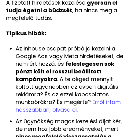
A fizetett hirdetések kezelése
gyorsan el
tudja égetni a büdzsét
, ha nincs meg a
megfelelő tudás.
Tipikus hibák:
Az inhouse csapat próbálja kezelni a
Google Ads vagy Meta hirdetéseket, de
nem ért hozzá, és
feleslegesen sok
pénzt költ el rosszul beállított
kampányokra
. A te céged mennyit
költött ugyanebben az évben digitális
reklámra? És az ezzel kapcsolatos
munkaórákra? És megérte?
Erről írtam
hosszabban, olvasd el.
Az ügynökség magas kezelési díjat kér,
de nem hoz jobb eredményeket, mert
nincs megfelelő visszacsatolás a