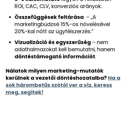
ROI, CAC, CLV, konverziós arányok.
Összefüggések feltárása
– „A
marketingbüdzsé 15%-os növelésével
20%-kal nőtt az ügyfélszerzés.”
Vizualizáció és egyszerűség
– nem
adathalmazokat kell bemutatni, hanem
döntéstámogató információt
.
Nálatok milyen marketing-mutatók
kerülnek a vezetői döntéshozatalba?
Ha a
sok hárombetűs szótól ver a víz, keress
meg, segítek!