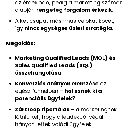
az érdeklődő, pedig a marketing számok
alapján
rengeteg forgalom érkezik
.
A két csapat más-más célokat követ,
így
nincs egységes üzleti stratégia
.
Megoldás:
Marketing Qualified Leads (MQL) és
Sales Qualified Leads (SQL)
összehangolása
.
Konverziós arányok elemzése
az
egész funnelben –
hol esnek ki a
potenciális ügyfelek?
Zárt loop riportálás
– a marketingnek
látnia kell, hogy a leadekből végül
hányan lettek valódi ügyfelek.