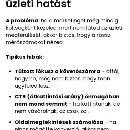
üzleti hatást
A probléma:
ha a marketinget még mindig
költségként kezeled, mert nem látod az üzleti
megtérülését, akkor biztos, hogy a rossz
mérőszámokat nézed.
Tipikus hibák:
Túlzott fókusz a követőszámra
– attól,
hogy nő, még nem biztos, hogy több
ügyfeled lesz.
CTR (átkattintási arány) önmagában
nem mond semmit
– ha kattintanak, de
nem vásárolnak, az csak zaj.
Oldalmegtekintések számolása
– ha
nincs mögötte konverzió, akkor nem