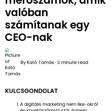
mérőszámok, amik
valóban
számítanak egy
CEO-nak
By
Kató Tamás
·
2 minute read
KULCSGONDOLAT
A digitális marketing nem like-okról
és követőszámról szól, hanem