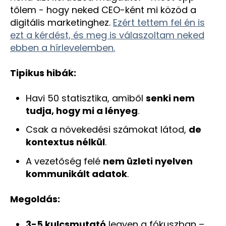
tőlem - hogy neked CEO-ként mi közöd a
digitális marketinghez.
Ezért tettem fel én is
ezt a kérdést, és meg is válaszoltam neked
ebben a hírlevelemben.
Tipikus hibák:
Havi 50 statisztika, amiből
senki nem
tudja, hogy mi a lényeg
.
Csak a növekedési számokat látod,
de
kontextus nélkül
.
A vezetőség felé
nem üzleti nyelven
kommunikált adatok
.
Megoldás:
3-5 kulcsmutató
legyen a fókuszban –