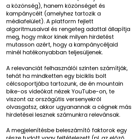
a közönség), hanem közönséget és
kampánycélt (amelyhez tartozik a
médiafelület). A platform fejlett
algoritmusaival és rengeteg adattal állapítja
meg, hogy mikor kinek milyen hirdetést
mutasson azért, hogy a kampánycéljaid
minél hatékonyabban teljesüljenek.
A relevanciát felhasználói szinten számítják,
tehát ha mindketten egy biciklis bolt
célcsoportjába tartozunk, de én mountain
bike-os videókat nézek YouTube-on, te
viszont az országútis versenyekről
olvasgatsz, akkor ugyanannak a cégnek más
hirdetései lesznek számunkra relevánsak.
A megjelenítésbe beleszámító faktorok egy
része tudott vagy feltételezett (pl. az előző