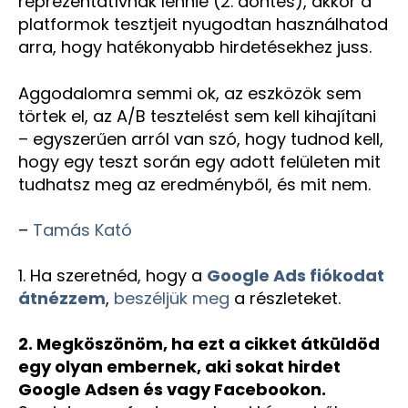
reprezentatívnak lennie (2. döntés), akkor a
platformok tesztjeit nyugodtan használhatod
arra, hogy hatékonyabb hirdetésekhez juss.
Aggodalomra semmi ok, az eszközök sem
törtek el, az A/B tesztelést sem kell kihajítani
– egyszerűen arról van szó, hogy tudnod kell,
hogy egy teszt során egy adott felületen mit
tudhatsz meg az eredményből, és mit nem.
–
Tamás Kató
1. Ha szeretnéd, hogy a
Google Ads fiókodat
átnézzem
,
beszéljük meg
a részleteket.
2. Megköszönöm, ha ezt a cikket átküldöd
egy olyan embernek, aki sokat hirdet
Google Adsen és vagy Facebookon.