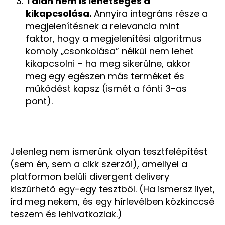
Talán nem is lehetséges a
kikapcsolása.
Annyira integráns része a
megjelenítésnek a relevancia mint
faktor, hogy a megjelenítési algoritmus
komoly „csonkolása” nélkül nem lehet
kikapcsolni – ha meg sikerülne, akkor
meg egy egészen más terméket és
működést kapsz (ismét a fönti 3-as
pont).
Jelenleg nem ismerünk olyan tesztfelépítést
(sem én, sem a cikk szerzői), amellyel a
platformon belüli divergent delivery
kiszűrhető egy-egy tesztből. (Ha ismersz ilyet,
írd meg nekem, és egy hírlevélben közkinccsé
teszem és lehivatkozlak.)