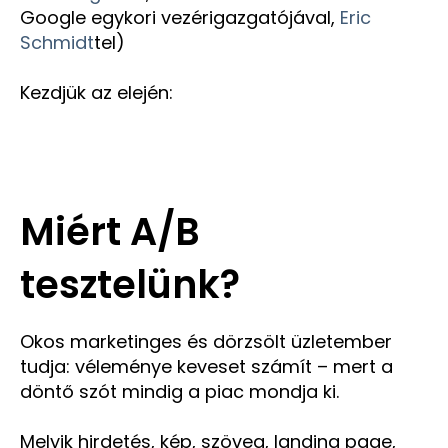
Google egykori vezérigazgatójával,
Eric
Schmidt
tel)
Kezdjük az elején:
Miért A/B
tesztelünk?
Okos marketinges és dörzsölt üzletember
tudja: véleménye keveset számít – mert a
döntő szót mindig a piac mondja ki.
Melyik hirdetés, kép, szöveg, landing page,