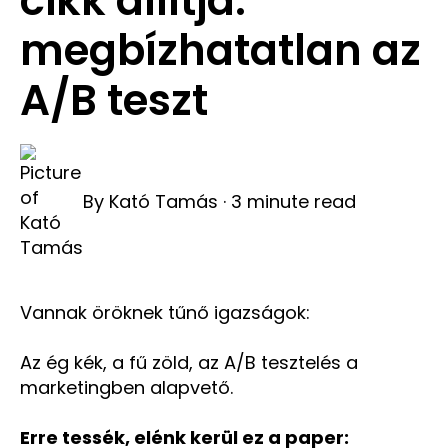
cikk állítja:
megbízhatatlan az
A/B teszt
By
Kató Tamás
·
3 minute read
Vannak öröknek tűnő igazságok:
Az ég kék, a fű zöld, az A/B tesztelés a
marketingben alapvető.
Erre tessék, elénk kerül ez a paper: