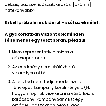
célzás, büdzsé, időszak, árazás, [akármi]
hatékonyabb?
Ki kell próbálni és kiderül – szól az elmélet.
A gyakorlatban viszont sok minden
félremehet egy teszt során, például:
Nem reprezentatív a minta a
célcsoportodra.
Az eredmény nem skálázható
valamilyen okból.
A teszted nem tudja modellezni a
tényleges kampány körülményeit. (Pl.
hogyan fognak viselkedni a vásárlóid a
karácsonyi kampányban? Ezt egy
októberi időszakban nem tudod