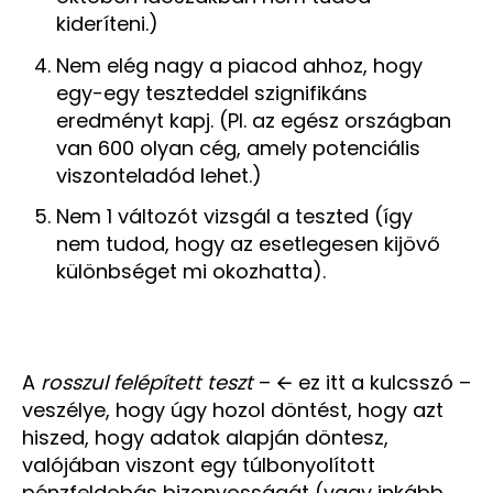
kideríteni.)
Nem elég nagy a piacod ahhoz, hogy
egy-egy teszteddel szignifikáns
eredményt kapj. (Pl. az egész országban
van 600 olyan cég, amely potenciális
viszonteladód lehet.)
Nem 1 változót vizsgál a teszted (így
nem tudod, hogy az esetlegesen kijövő
különbséget mi okozhatta).
A
rosszul felépített teszt
– 🡨 ez itt a kulcsszó –
veszélye, hogy úgy hozol döntést, hogy azt
hiszed, hogy adatok alapján döntesz,
valójában viszont egy túlbonyolított
pénzfeldobás bizonyosságát (vagy inkább