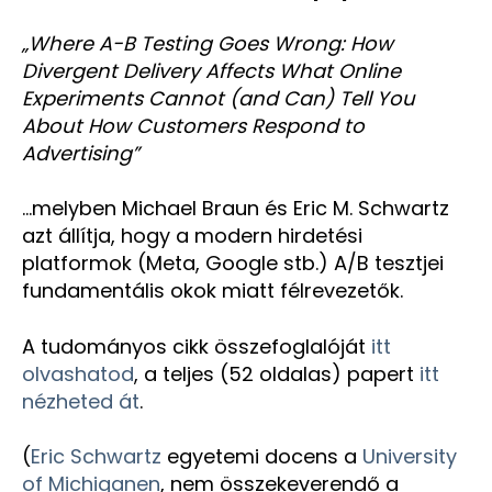
„Where A-B Testing Goes Wrong: How
Divergent Delivery Affects What Online
Experiments Cannot (and Can) Tell You
About How Customers Respond to
Advertising”
…melyben Michael Braun és Eric M. Schwartz
azt állítja, hogy a modern hirdetési
platformok (Meta, Google stb.) A/B tesztjei
fundamentális okok miatt félrevezetők.
A tudományos cikk összefoglalóját
itt
olvashatod
, a teljes (52 oldalas) papert
itt
nézheted át
.
(
Eric Schwartz
egyetemi docens a
University
of Michiganen
, nem összekeverendő a