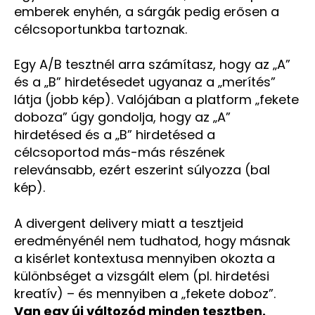
emberek enyhén, a sárgák pedig erősen a
célcsoportunkba tartoznak.
Egy A/B tesztnél arra számítasz, hogy az „A”
és a „B” hirdetésedet ugyanaz a „merítés”
látja (jobb kép). Valójában a platform „fekete
doboza” úgy gondolja, hogy az „A”
hirdetésed és a „B” hirdetésed a
célcsoportod más-más részének
relevánsabb, ezért eszerint súlyozza (bal
kép).
A divergent delivery miatt a tesztjeid
eredményénél nem tudhatod, hogy másnak
a kisérlet kontextusa mennyiben okozta a
különbséget a vizsgált elem (pl. hirdetési
kreatív) – és mennyiben a „fekete doboz”.
Van egy új változód minden tesztben.