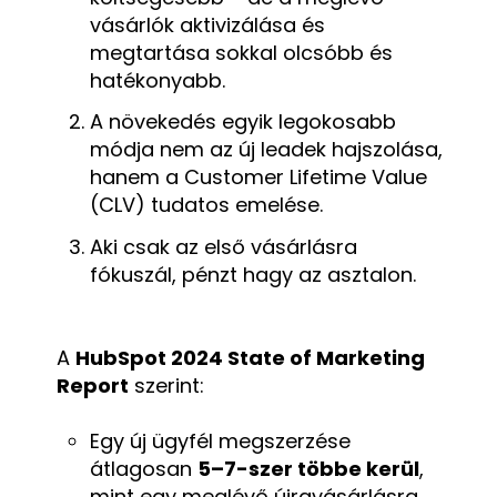
vásárlók aktivizálása és
megtartása sokkal olcsóbb és
hatékonyabb.
A növekedés egyik legokosabb
módja nem az új leadek hajszolása,
hanem a Customer Lifetime Value
(CLV) tudatos emelése.
Aki csak az első vásárlásra
fókuszál, pénzt hagy az asztalon.
A
HubSpot 2024 State of Marketing
Report
szerint:
Egy új ügyfél megszerzése
átlagosan
5–7-szer többe kerül
,
mint egy meglévő újravásárlásra