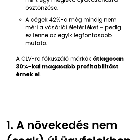
ösztönzése.
A cégek 42%-a még mindig nem
méri a vásárlói életértéket – pedig
ez lenne az egyik legfontosabb
mutató.
A CLV-re fókuszáló márkák
átlagosan
30%-kal magasabb profitabilitást
érnek el
.
1. A növekedés nem