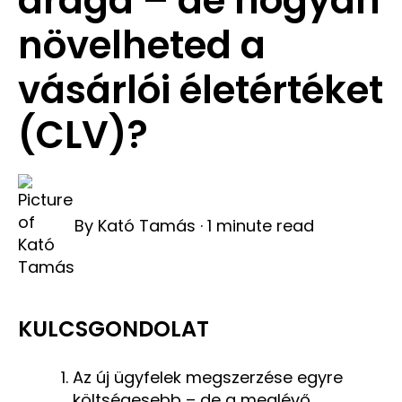
drága – de hogyan
növelheted a
vásárlói életértéket
(CLV)?
By
Kató Tamás
·
1 minute read
KULCSGONDOLAT
Az új ügyfelek megszerzése egyre
költségesebb – de a meglévő