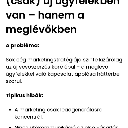
(csak) új ügyfelekben
van – hanem a
meglévőkben
A probléma:
Sok cég marketingstratégiája szinte kizárólag
az új vevőszerzés köré épül – a meglévő
ügyfelekkel való kapcsolat ápolása háttérbe
szorul.
Tipikus hibák:
A marketing csak leadgenerálásra
koncentrál.
Nincs utókommunikáció az első vásárlás