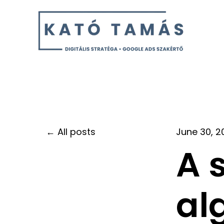
All posts
June 30, 2
A 
al