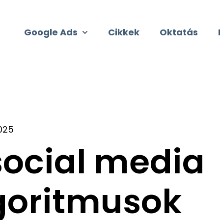
Google Ads
Cikkek
Oktatás
Show submenu for Google Ads
025
social media
goritmusok