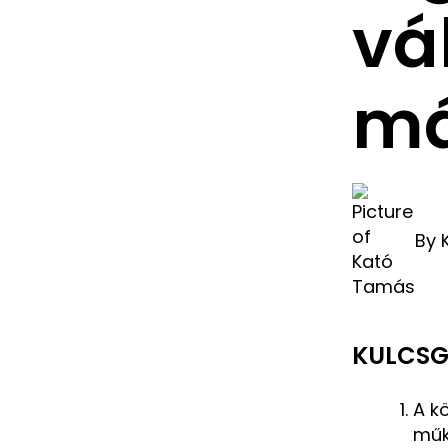
vá
má
By
KULCS
A k
műk