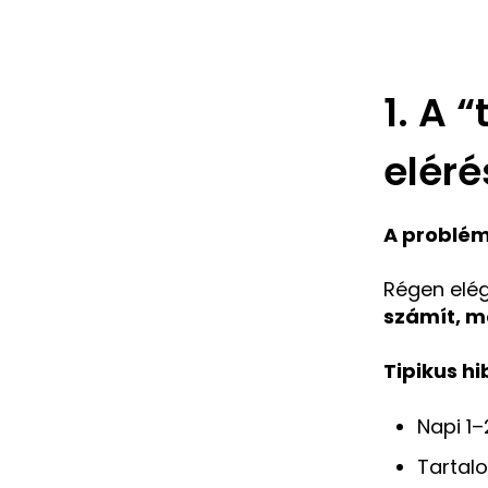
1. A 
eléré
A problém
Régen elég
számít, m
Tipikus hi
Napi 1–
Tartalo