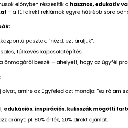
musok előnyben részesítik a
hasznos, edukatív v
kat
– a túl direkt reklámok egyre hátrébb sorolódn
bák:
özpontú posztok: “nézd, ezt áruljuk”.
 sales, túl kevés kapcsolatépítés.
a önmagáról beszél – ahelyett, hogy az ügyfél pr
:
j olyat, amire az ügyfeled azt mondja: “ez rólam 
lj
edukációs, inspirációs, kulisszák mögötti ta
zz arányt: pl. 80% érték, 20% direkt ajánlat.