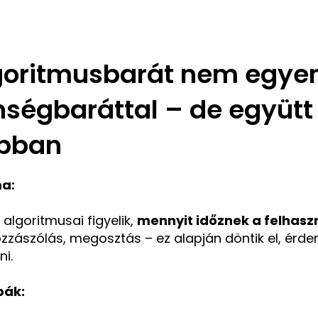
lgoritmusbarát nem egye
nségbaráttal – de együt
obban
a:
 algoritmusai figyelik,
mennyit időznek a felhasz
ozzászólás, megosztás – ez alapján döntik el, ér
i.
bák: