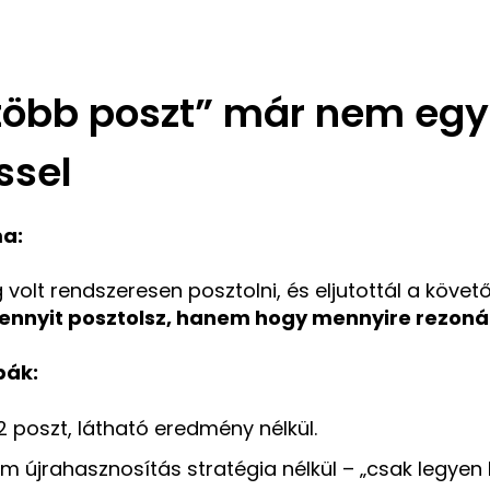
“több poszt” már nem eg
ssel
a:
 volt rendszeresen posztolni, és eljutottál a köve
ennyit posztolsz, hanem hogy mennyire rezoná
bák:
2 poszt, látható eredmény nélkül.
m újrahasznosítás stratégia nélkül – „csak legyen k