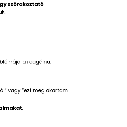
agy szórakoztató
ak.
oblémájára reagálna.
szól” vagy “ezt meg akartam
rtalmakat
.