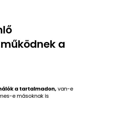
nlő
t működnek a
nálók a tartalmadon,
van-e
demes-e másoknak is