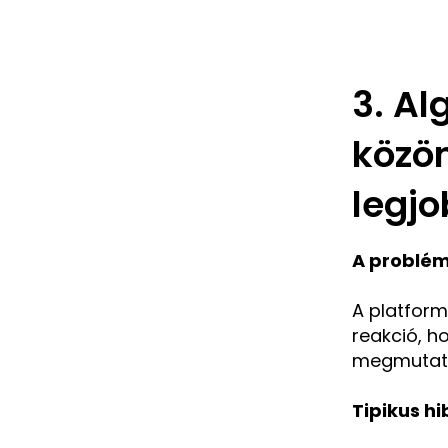
3. A
közö
legj
A problém
A platform
reakció, h
megmutatn
Tipikus hi