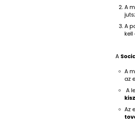
A m
jut
A p
kell
A
Soci
A m
az 
A l
kis
Az 
tov