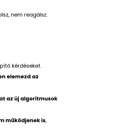
lsz, nem reagálsz.
pítő kérdéseket.
en elemezd az
dat az új algoritmusok
em működjenek is
,