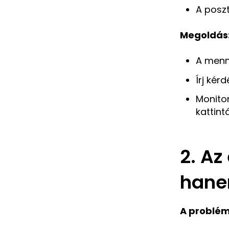
A poszt
Megoldás
A menny
Írj kér
Monitor
kattint
2. Az
hane
A problé