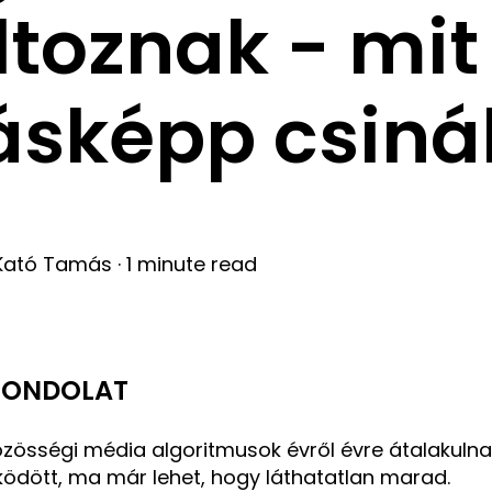
ltoznak - mit 
sképp csiná
Kató Tamás
·
1 minute read
GONDOLAT
özösségi média algoritmusok évről évre átalakulna
ödött, ma már lehet, hogy láthatatlan marad.