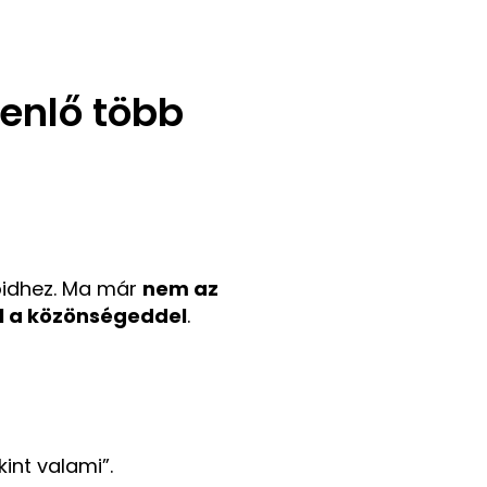
yenlő több
tőidhez. Ma már
nem az
l a közönségeddel
.
int valami”.