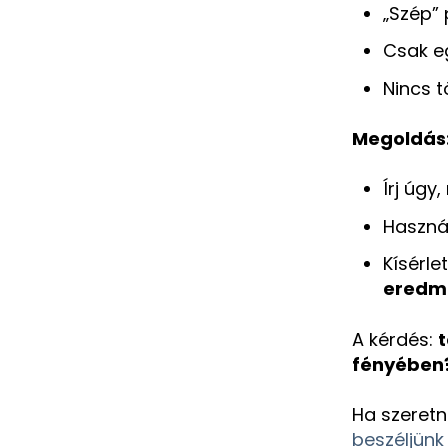
„Szép” 
Csak e
Nincs 
Megoldás
Írj úgy
Használ
Kísérle
eredm
A kérdés:
t
fényében
Ha szeretn
beszéljünk