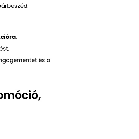
 párbeszéd.
kcióra
.
ést.
 engagementet és a
romóció,