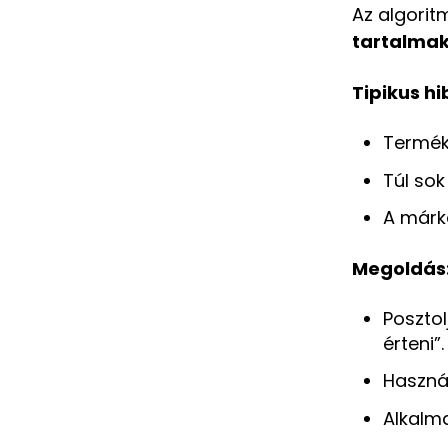
Az algorit
tartalma
Tipikus hi
Termékk
Túl sok
A márk
Megoldás
Posztol
érteni”.
Haszná
Alkalma