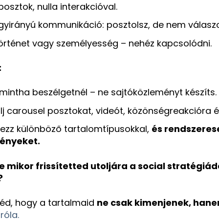
posztok, nulla interakcióval.
gyirányú kommunikáció: posztolsz, de nem válaszo
történet vagy személyesség – nehéz kapcsolódni.
:
, mintha beszélgetnél – ne sajtóközleményt készíts.
j carousel posztokat, videót, közönségreakcióra é
tezz különböző tartalomtípusokkal,
és rendszeres
ényeket.
e mikor frissítetted utoljára a social stratégiá
?
éd, hogy a tartalmaid
ne csak kimenjenek, han
 róla.