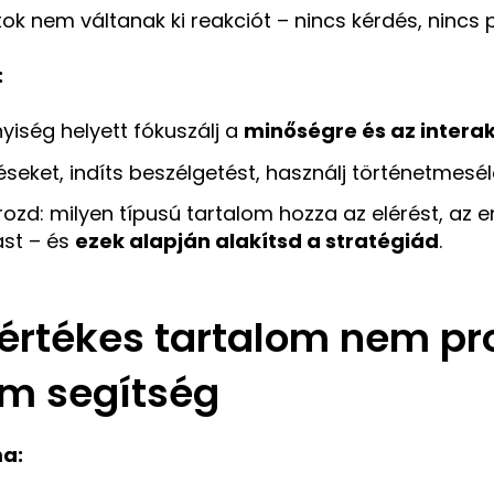
ok nem váltanak ki reakciót – nincs kérdés, nincs
:
iség helyett fókuszálj a
minőségre és az intera
déseket, indíts beszélgetést, használj történetmesél
ozd: milyen típusú tartalom hozza az elérést, az
ást – és
ezek alapján alakítsd a stratégiád
.
 értékes tartalom nem p
m segítség
ma: