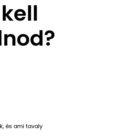
kell
lnod?
k, és ami tavaly