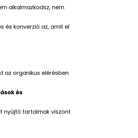
 nem alkalmazkodsz, nem
s és konverzió az, amit el
st az organikus elérésben
zások és
 nyújtó tartalmak viszont