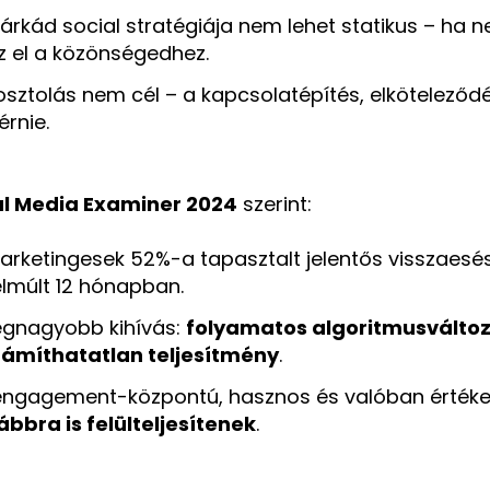
árkád social stratégiája nem lehet statikus – ha
sz el a közönségedhez.
osztolás nem cél – a kapcsolatépítés, elköteleződé
 érnie.
al Media Examiner 2024
szerint:
arketingesek 52%-a tapasztalt jelentős visszaesé
elmúlt 12 hónapban.
egnagyobb kihívás:
folyamatos algoritmusválto
zámíthatatlan teljesítmény
.
engagement-központú, hasznos és valóban értéket
ábbra is felülteljesítenek
.