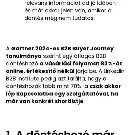
releváns információt ad jó időben –
és már akkor jelen van, amikor a
döntés még nem tudatos.
A
Gartner 2024-es B2B Buyer Journey
tanulmánya
szerint egy átlagos B2B
döntéshozó
a vásárlási folyamat 83%-át
online, értékesítő nélkül
járja be. A LinkedIn
B2B Institute pedig azt találta, hogy a
döntéshozók több mint 70%-a
csak akkor
lép kapcsolatba egy szolgáltatóval, ha
már van konkrét shortlistje
.
1. A döntéshozó már