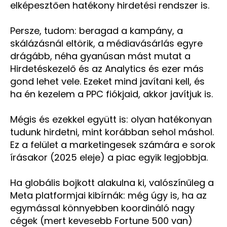
elképesztően hatékony hirdetési rendszer is.
Persze, tudom: beragad a kampány, a
skálázásnál eltörik, a médiavásárlás egyre
drágább, néha gyanúsan mást mutat a
Hirdetéskezelő és az Analytics és ezer más
gond lehet vele. Ezeket mind javítani kell, és
ha én kezelem a PPC fiókjaid, akkor javítjuk is.
Mégis és ezekkel együtt is: olyan hatékonyan
tudunk hirdetni, mint korábban sehol máshol.
Ez a felület a marketingesek számára e sorok
írásakor (2025 eleje) a piac egyik legjobbja.
Ha globális bojkott alakulna ki, valószínűleg a
Meta platformjai kibírnák: még úgy is, ha az
egymással könnyebben koordináló nagy
cégek (mert kevesebb Fortune 500 van)