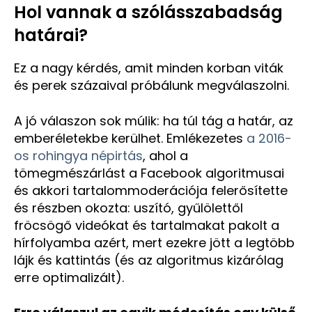
Hol vannak a szólásszabadság
határai?
Ez a nagy kérdés, amit minden korban viták
és perek százaival próbálunk megválaszolni.
A jó válaszon sok múlik: ha túl tág a határ, az
emberéletekbe kerülhet. Emlékezetes
a 2016-
os rohingya népirtás
, ahol a
tömegmészárlást a Facebook algoritmusai
és akkori tartalommoderációja felerősítette
és részben okozta: uszító, gyűlölettől
fröcsögő videókat és tartalmakat pakolt a
hírfolyamba azért, mert ezekre jött a legtöbb
lájk és kattintás (és az algoritmus kizárólag
erre optimalizált).