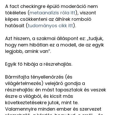
A fact checkingre épülő moderáció nem
tökéletes (
metaanalízis róla itt
), viszont
képes csökkenteni az álhírek romboló
hatásait (
tudományos cikk itt
).
Azt hiszem, a szakmai álláspont ez: „tudjuk,
hogy nem hibátlan ez a modell, de az egyik
legjobb, amink van”.
Egyik fő hibája a részrehajlás.
Bármifajta tényellenőrzés (és
világértelmezés) velejáró gondja a
részrehajlás: én mást tapasztalok és veszek
észre a világból, és kicsit más
következtetésekre jutok, mint te.
Valamennyire minden ember és szervezet