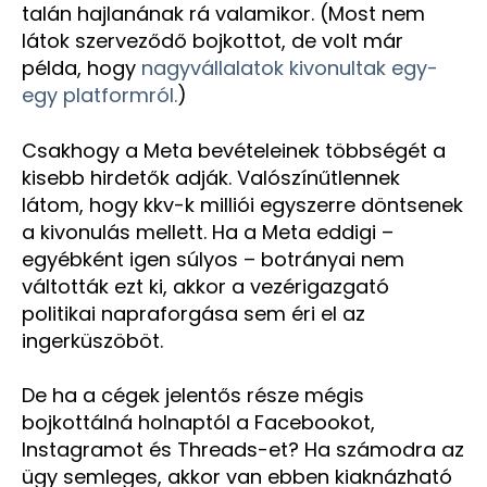
talán hajlanának rá valamikor. (Most nem
látok szerveződő bojkottot, de volt már
példa, hogy
nagyvállalatok kivonultak egy-
egy platformról.
)
Csakhogy a Meta bevételeinek többségét a
kisebb hirdetők adják. Valószínűtlennek
látom, hogy kkv-k milliói egyszerre döntsenek
a kivonulás mellett. Ha a Meta eddigi –
egyébként igen súlyos – botrányai nem
váltották ezt ki, akkor a vezérigazgató
politikai napraforgása sem éri el az
ingerküszöböt.
De ha a cégek jelentős része mégis
bojkottálná holnaptól a Facebookot,
Instagramot és Threads-et? Ha számodra az
ügy semleges, akkor van ebben kiaknázható