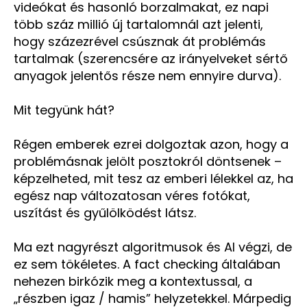
videókat és hasonló borzalmakat, ez napi
több száz millió új tartalomnál azt jelenti,
hogy százezrével csúsznak át problémás
tartalmak (szerencsére az irányelveket sértő
anyagok jelentős része nem ennyire durva).
Mit tegyünk hát?
Régen emberek ezrei dolgoztak azon, hogy a
problémásnak jelölt posztokról döntsenek –
képzelheted, mit tesz az emberi lélekkel az, ha
egész nap változatosan véres fotókat,
uszítást és gyűlölködést látsz.
Ma ezt nagyrészt algoritmusok és AI végzi, de
ez sem tökéletes. A fact checking általában
nehezen birkózik meg a kontextussal, a
„részben igaz / hamis” helyzetekkel. Márpedig