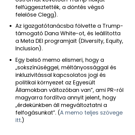
felfüggesztették, a döntés végső
felelőse Clegg).
Az igazgatótanácsba fölvette a Trump-
támogató Dana White-ot, és leállította
a Meta DEI programjait (Diversity, Equity,
Inclusion).
Egy belső memo elismeri, hogy a
„sokszínűséggel, méltányossággal és
inkluzivitással kapcsolatos jogi és
politikai környezet az Egyesült
Államokban változóban van”, ami PR-ról
magyarra fordítva annyit jelent, hogy
„érdekünkben áll megváltoztatni a
felfogásunkat”. (
A memo teljes szövege
itt
.)