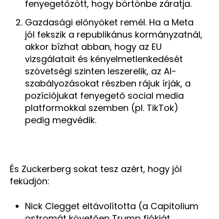
fenyegetőzött, hogy börtönbe záratja.
Gazdasági előnyöket remél. Ha a Meta
jól fekszik a republikánus kormányzatnál,
akkor bízhat abban, hogy az EU
vizsgálatait és kényelmetlenkedését
szövetségi szinten leszerelik, az AI-
szabályozásokat részben rájuk írják, a
pozíciójukat fenyegető social media
platformokkal szemben (pl. TikTok)
pedig megvédik.
És Zuckerberg sokat tesz azért, hogy jól
feküdjön:
Nick Clegget eltávolította (a Capitolium
ostromát követően Trump fiókját