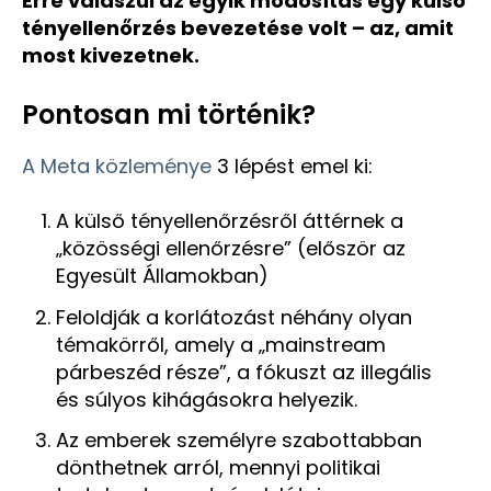
Erre válaszul az egyik módosítás egy külső
tényellenőrzés bevezetése volt – az, amit
most kivezetnek.
Pontosan mi történik?
A Meta közleménye
3 lépést emel ki:
A külső tényellenőrzésről áttérnek a
„közösségi ellenőrzésre” (először az
Egyesült Államokban)
Feloldják a korlátozást néhány olyan
témakörről, amely a „mainstream
párbeszéd része”, a fókuszt az illegális
és súlyos kihágásokra helyezik.
Az emberek személyre szabottabban
dönthetnek arról, mennyi politikai