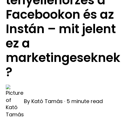
tényellenőrzés a
Facebookon és az
Instán – mit jelent
ez a
marketingeseknek
?
By
Kató Tamás
·
5 minute read