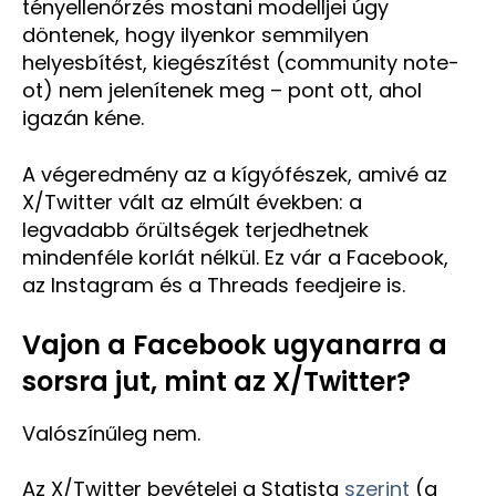
tényellenőrzés mostani modelljei úgy
döntenek, hogy ilyenkor semmilyen
helyesbítést, kiegészítést (community note-
ot) nem jelenítenek meg – pont ott, ahol
igazán kéne.
A végeredmény az a kígyófészek, amivé az
X/Twitter vált az elmúlt években: a
legvadabb őrültségek terjedhetnek
mindenféle korlát nélkül. Ez vár a Facebook,
az Instagram és a Threads feedjeire is.
Vajon a Facebook ugyanarra a
sorsra jut, mint az X/Twitter?
Valószínűleg nem.
Az X/Twitter bevételei a Statista
szerint
(a