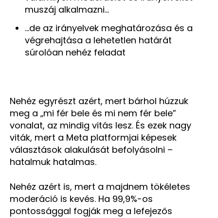
muszáj alkalmazni…
…de az irányelvek meghatározása és a
végrehajtása a lehetetlen határát
súrolóan nehéz feladat
Nehéz egyrészt azért, mert bárhol húzzuk
meg a „mi fér bele és mi nem fér bele”
vonalat, az mindig vitás lesz. És ezek nagy
viták, mert a Meta platformjai képesek
választások alakulását befolyásolni –
hatalmuk hatalmas.
Nehéz azért is, mert a majdnem tökéletes
moderáció is kevés. Ha 99,9%-os
pontossággal fogják meg a lefejezős