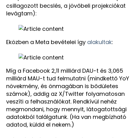
csillagozott becslés, a jövőbeli projekciókat
levágtam):
Eközben a Meta bevételei így
alakultak
:
Míg a Facebook 2,11 milliárd DAU-t és 3,065
milliárd MAU-t tud felmutatni (mindkettő YoY
növekmény, és önmagában is bődületes
számok), addig az X/Twitter folyamatosan
veszíti a felhasználókat. Rendkívül nehéz
megmondani, hogy mennyit, látogatottsági
adatokból találgatunk. (Ha van megbízható
adatod, küldd el nekem.)