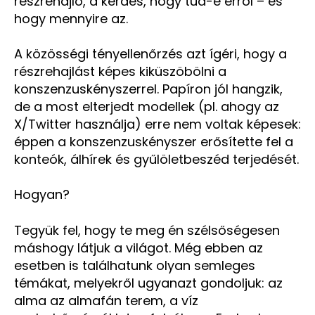
részrehajló, a kérdés, hogy tud-e erről – és
hogy mennyire az.
A közösségi tényellenőrzés azt ígéri, hogy a
részrehajlást képes kiküszöbölni a
konszenzuskényszerrel. Papíron jól hangzik,
de a most elterjedt modellek (pl. ahogy az
X/Twitter használja) erre nem voltak képesek:
éppen a konszenzuskényszer erősítette fel a
konteók, álhírek és gyűlöletbeszéd terjedését.
Hogyan?
Tegyük fel, hogy te meg én szélsőségesen
máshogy látjuk a világot. Még ebben az
esetben is találhatunk olyan semleges
témákat, melyekről ugyanazt gondoljuk: az
alma az almafán terem, a víz